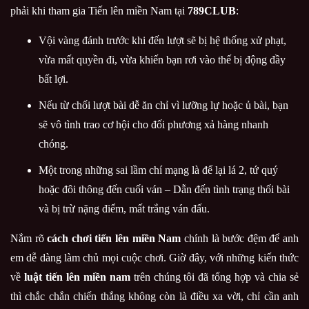
phải khi tham gia Tiến lên miền Nam tại
789CLUB
:
Vội vàng đánh trước khi đến lượt sẽ bị hệ thống xử phạt,
vừa mất quyền đi, vừa khiến bạn rơi vào thế bị động đầy
bất lợi.
Nếu từ chối lượt bài dễ ăn chỉ vì lưỡng lự hoặc ủ bài, bạn
sẽ vô tình trao cơ hội cho đối phương xả hàng nhanh
chóng.
Một trong những sai lầm chí mạng là để lại lá 2, tứ quý
hoặc đôi thông đến cuối ván – Dẫn đến tình trạng thối bài
và bị trừ nặng điểm, mất trắng ván đấu.
Nắm rõ
cách chơi tiến lên miền Nam
chính là bước đệm để anh
em dễ dàng làm chủ mọi cuộc chơi. Giờ đây, với những kiến thức
về
luật tiến lên miền nam
trên chúng tôi đã tổng hợp và chia sẻ
thì chắc chắn chiến thắng không còn là điều xa vời, chỉ cần anh