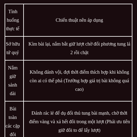
Tình
huống
Chiến thuật nên áp dụng
thực tế
Sở hữu
Kìm bài lại, nắm bắt giữ lượt chờ đối phương tung lá
tứ quý
2 rồi chặt
Nắm
Không đánh vội, đợi thời điểm thích hợp khi không
giữ
còn ai có thể phá (Trường hợp giá trị bài không quá
sảnh
cao)
dài
Bài
Đánh rác lẻ để dụ đối thủ tung bài mạnh, chờ thời
toàn
điểm vàng và xả hết đôi trong một lượt (Phải ưu tiên
các cặp
giữ đôi to để lấy lượt)
đôi