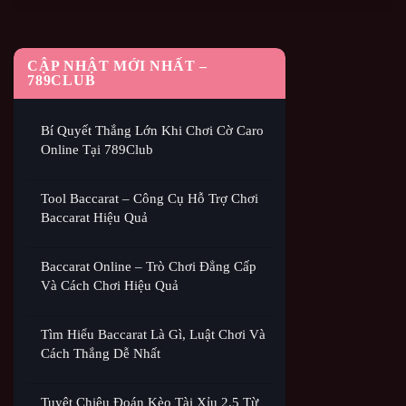
CẬP NHẬT MỚI NHẤT –
789CLUB
Bí Quyết Thắng Lớn Khi Chơi Cờ Caro
Online Tại 789Club
Tool Baccarat – Công Cụ Hỗ Trợ Chơi
Baccarat Hiệu Quả
Baccarat Online – Trò Chơi Đẳng Cấp
Và Cách Chơi Hiệu Quả
Tìm Hiểu Baccarat Là Gì, Luật Chơi Và
Cách Thắng Dễ Nhất
Tuyệt Chiêu Đoán Kèo Tài Xỉu 2.5 Từ