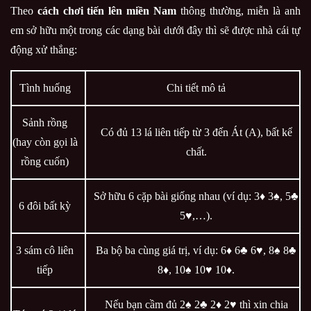
Theo
cách chơi tiến lên miền Nam
thông thường, miễn là anh
em sở hữu một trong các dạng bài dưới đây thì sẽ được nhà cái tự
động xử thắng:
Tình huống
Chi tiết mô tả
Sảnh rồng
Có đủ 13 lá liên tiếp từ 3 đến Át (A), bất kể
(hay còn gọi là
chất.
rồng cuốn)
Sở hữu 6 cặp bài giống nhau (ví dụ: 3♦ 3♠, 5♣
6 đôi bất kỳ
5♥,…).
3 sám cô liên
Ba bộ ba cùng giá trị, ví dụ: 6♦ 6♣ 6♥, 8♠ 8♣
tiếp
8♦, 10♠ 10♥ 10♦.
Nếu bạn cầm đủ 2♠ 2♣ 2♦ 2♥ thì xin chia