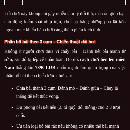
Lối chơi này không chỉ gây nhiễu tâm lý đối thủ, mà còn giúp bạn
chủ động kiểm soát nhịp trận, chốt hạ bằng những pha lật kèo
ngoạn mục khiến bàn chơi càng thêm phần kịch tính.
Phân bổ bài theo 3 cụm – Chiến thuật dài hơi
Không ít người chơi thua vì cháy bài – Đánh hết bài mạnh từ
sớm, sau đó bị lép vế hoàn toàn. Do đó,
cách chơi tiến lên miền
Nam
thắng lớn
789CLUB
nhấn mạnh tầm quan trọng của việc
phân bổ bài theo chiến lược như sau:
Chia bài thành 3 cụm: Đánh mở – Đánh giữa – Chạy lá
thẳng để kết thúc vòng.
Dự phòng bài kết liễu (2, tứ quý, đôi thông) cho 2-3 lượt
cuối.
Ưu tiên loại bỏ bài rác nếu không có nhiều thế bài mạnh