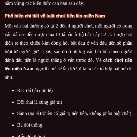
nắm vững các kiến thức căn bản sau đây:
Phổ biến chi tiết về luật chơi tiến lên miền Nam
Một ván bài thường có từ 2 đến 4 người chơi, mỗi người có trong
ván đấu sẽ đều được chia 13 lá bài từ bộ bài Tây 52 lá. Lượt chơi
diễn ra theo chiều kim đồng hồ, bắt đầu ở ván đấu tiên sẽ phân
lượt từ người giữ lá 3♠, sau đó ở những ván bài tiếp theo người
đánh đầu tiên là người thắng ở ván trước đó. Về
cách chơi tiến
lên miền Nam
, người chơi sẽ lần lượt đưa ra các tổ hợp bài hợp lệ
như:
Rác (lá bài đơn lẻ)
Đôi (hai lá cùng giá trị)
Sảnh (ba lá trở lên có giá trị liên tiếp, không phân biệt chất)
Ba đôi thông.
Bốn đôi thông.