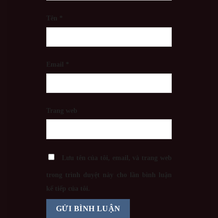
Tên
*
Email
*
Trang web
Lưu tên của tôi, email, và trang web
trong trình duyệt này cho lần bình luận
kế tiếp của tôi.