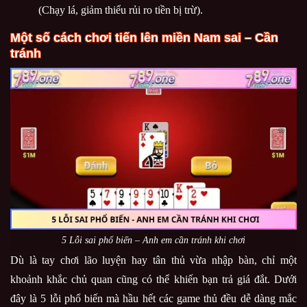
(Chạy lá, giảm thiểu rủi ro tiền bị trừ).
Một số cách chơi tiến lên miền Nam sai – Cần
tránh
5 Lỗi sai phổ biến – Anh em cần tránh khi chơi
Dù là tay chơi lão luyện hay tân thủ vừa nhập bàn, chỉ một
khoảnh khắc chủ quan cũng có thể khiến bạn trả giá đắt. Dưới
đây là 5 lỗi phổ biến mà hầu hết các game thủ đều dễ dàng mắc