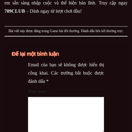
em sẵn sàng nhập cuộc và thể hiện bản lĩnh. Truy cập ngay
789CLUB
– Dính ngay từ lượt chơi đầu!
Bài viết này được đăng trong
Game bài đổi thưởng
. Đánh dấu
liên kết thường trực
.
Để lại một bình luận
Email của bạn sẽ không được hiển thị
công khai.
Các trường bắt buộc được
đánh dấu
*
Bình luận
*