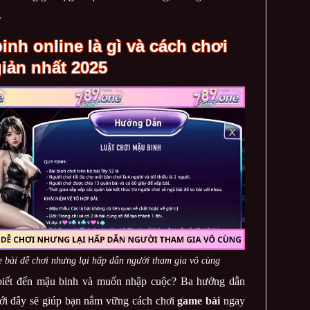
.
inh online là gì và cách chơi
iản nhất 2025
 bài dễ chơi nhưng lại hấp dẫn người tham gia vô cùng
biết đến mậu binh và muốn nhập cuộc? Ba hướng dẫn
dưới đây sẽ giúp bạn nắm vững cách chơi
game bài
ngay