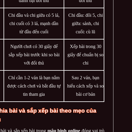
đánh bại đối thủ
đối thủ
Chi đầu và chi giữa có 5 lá,
Chi đầu: đôi 5, chi
chi cuối có 3 lá, mạnh dần
giữa: sảnh, chi
từ đầu đến cuối
cuối: cù lũ
Người chơi có 30 giây để
Xếp bài trong 30
sắp xếp bài trước khi so bài
giây để chuẩn bị so
với đối thủ
chi
Chỉ cần 1-2 ván là bạn nắm
Sau 2 ván, bạn
được cách chơi và bắt đầu tự
hiểu cách xếp và so
tin tham gia
bài cơ bản
hia bài và sắp xếp bài theo mẹo của
ủ
 bài và sắp xếp bài trong
mậu binh online
đóng vai trò