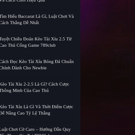
Và Cách Chơi Hiệu Quả
Tìm Hiểu Baccarat Là Gì, Luật Chơi Và
Cách Thắng Dễ Nhất
Tuyệt Chiêu Đoán Kèo Tài Xỉu 2.5 Từ
Cao Thủ Cổng Game 789club
Cách Đọc Kèo Tài Xỉu Bóng Đá Chuẩn
Chỉnh Dành Cho Newbie
Kèo Tài Xỉu 2-2.5 Là Gì? Cách Cược
Thông Minh Của Cao Thủ
Kèo Tài Xỉu Là Gì Và Thời Điểm Cược
Để Nâng Cao Tỷ Lệ Thắng
Luật Chơi Cờ Caro – Hướng Dẫn Quy