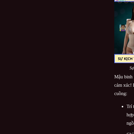
Sự
Mậu binh k
cảm xúc! H
cuồng:
Trí 
hợp
ngồ