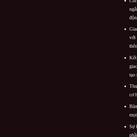
Chỉ
ngắ
độn
Gia
với
thê
Kết
gia
tạo
Thư
cơ h
Bàn
mọi
Sự 
phầ