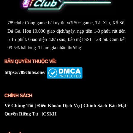
789club: Cổng game bài uy tín với 50+ game, Tài Xỉu, Xổ Số,
Đá Gà. Hơn 10,000 giao dịch/ngày, nạp tiền 1-3 phút, rút tiền
5-15 phút. Giao diện 4.8/5 sao, bảo mật SSL 128-bit. Cam kết
99.5% hài lòng. Tham gia nhận thưởng!
BẢN QUYỀN THUỘC VỀ:
https://789clubs.one/
CHÍNH SÁCH
Về Chúng Tôi
|
Điều Khoản Dịch Vụ
|
Chính Sách Bảo Mật
|
Quyền Riêng Tư
| |
CSKH