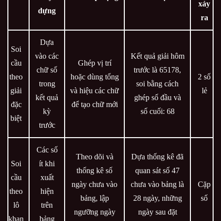
xảy
dựng
ra
Dựa
Soi
vào các
Kết quả giải hôm
cầu
Ghép vị trí
chữ số
trước là 65178,
theo
hoặc dùng tổng
2 số
trong
soi bằng cách
giải
và hiệu các chữ
lẻ
kết quả
ghép số đầu và
đặc
để tạo chữ mới
kỳ
số cuối: 68
biệt
trước
Các số
Theo dõi và
Dựa thống kê đã
Soi
ít khi
thống kê số
quan sát số 47
cầu
xuất
ngày chưa vào
chưa vào bảng là
Cặp
theo
hiện
bảng, lập
28 ngày, những
số
lô
trên
ngưỡng ngày
ngày sau đặt
khan
bảng