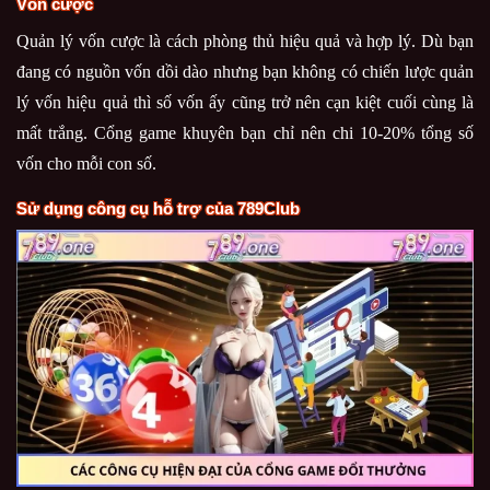
Vốn cược
Quản lý vốn cược là cách phòng thủ hiệu quả và hợp lý. Dù bạn
đang có nguồn vốn dồi dào nhưng bạn không có chiến lược quản
lý vốn hiệu quả thì số vốn ấy cũng trở nên cạn kiệt cuối cùng là
mất trắng. Cổng game khuyên bạn chỉ nên chi 10-20% tổng số
vốn cho mỗi con số.
Sử dụng công cụ hỗ trợ của 789Club