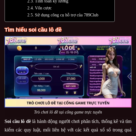
Tính toán kỹ lưỡng
Vốn cược
Sử dụng công cụ hỗ trợ của 789Club
Tìm hiểu soi cầu lô đề
Trò chơi lô đề tại cổng game trực tuyến
Soi cầu lô đề
là hành động người chơi phân tích, thống kê và tìm
kiếm các quy luật, mối liên hệ với các kết quả xổ số trong quá