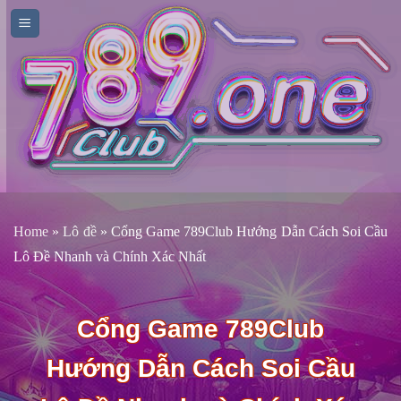
Bỏ
qua
nội
dung
Home
»
Lô đề
»
Cổng Game 789Club Hướng Dẫn Cách Soi Cầu
Lô Đề Nhanh và Chính Xác Nhất
Cổng Game 789Club
Hướng Dẫn Cách Soi Cầu