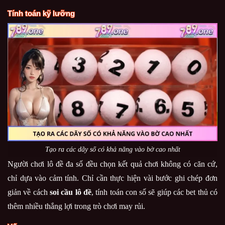
Tính toán kỹ lưỡng
Tạo ra các dãy số có khả năng vào bờ cao nhất
Người chơi lô đề đa số đều chọn kết quả chơi không có căn cứ,
chỉ dựa vào cảm tính. Chỉ cần thực hiện vài bước ghi chép đơn
giản về cách
soi cầu lô đề
, tính toán con số sẽ giúp các bet thủ có
thêm nhiều thắng lợi trong trò chơi may rủi.