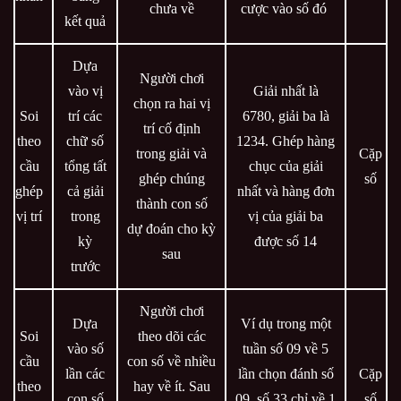
chưa về
cược vào số đó
kết quả
Dựa
Người chơi
vào vị
Giải nhất là
chọn ra hai vị
Soi
trí các
6780, giải ba là
trí cố định
theo
chữ số
1234. Ghép hàng
trong giải và
Cặp
cầu
tổng tất
chục của giải
ghép chúng
số
ghép
cả giải
nhất và hàng đơn
thành con số
vị trí
trong
vị của giải ba
dự đoán cho kỳ
kỳ
được số 14
sau
trước
Người chơi
Dựa
Ví dụ trong một
Soi
theo dõi các
vào số
tuần số 09 về 5
cầu
con số về nhiều
lần các
lần chọn đánh số
Cặp
theo
hay về ít. Sau
con số
09, số 33 chỉ về 1
số